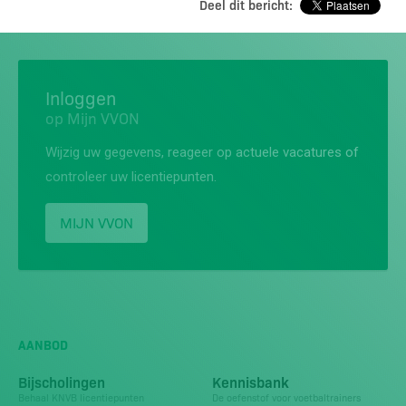
Deel dit bericht:
Inloggen
op Mijn VVON
Wijzig uw gegevens, reageer op actuele vacatures of
controleer uw licentiepunten.
MIJN VVON
AANBOD
Bijscholingen
Kennisbank
Behaal KNVB licentiepunten
De oefenstof voor voetbaltrainers