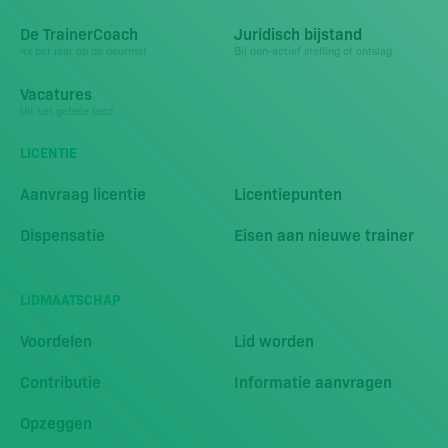
De TrainerCoach
Juridisch bijstand
4x per jaar op de deurmat
Bij non-actief stelling of ontslag
Vacatures
Uit het gehele land
LICENTIE
Aanvraag licentie
Licentiepunten
Dispensatie
Eisen aan nieuwe trainer
LIDMAATSCHAP
Voordelen
Lid worden
Contributie
Informatie aanvragen
Opzeggen