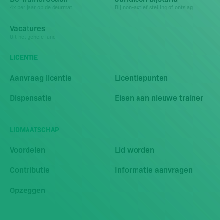
4x per jaar op de deurmat
Bij non-actief stelling of ontslag
Vacatures
Uit het gehele land
LICENTIE
Aanvraag licentie
Licentiepunten
Dispensatie
Eisen aan nieuwe trainer
LIDMAATSCHAP
Voordelen
Lid worden
Contributie
Informatie aanvragen
Opzeggen