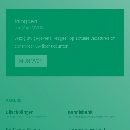
Inloggen
op Mijn VVON
Wijzig uw gegevens, reageer op actuele vacatures of
controleer uw licentiepunten.
MIJN VVON
AANBOD
Bijscholingen
Kennisbank
Behaal KNVB licentiepunten
De oefenstof voor voetbaltrainers
De TrainerCoach
Juridisch bijstand