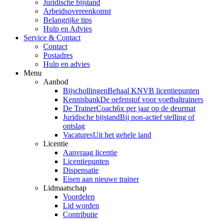
Juridische bijstand
Arbeidsovereenkomst
Belangrijke tips
Hulp en Advies
Service & Contact
Contact
Postadres
Hulp en advies
Menu
Aanbod
Bijschollingen
Behaal KNVB licentiepunten
Kennisbank
De oefenstof voor voetbaltrainers
De TrainerCoach
6x per jaar op de deurmat
Juridische bijstand
Bij non-actief stelling of
ontslag
Vacatures
Uit het gehele land
Licentie
Aanvraag licentie
Licentiepunten
Dispensatie
Eisen aan nieuwe trainer
Lidmaatschap
Voordelen
Lid worden
Contributie