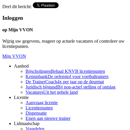
Deel dit bericht:
Inloggen
op Mijn VVON
Wijzig uw gegevens, reageer op actuele vacatures of controleer uw
licentiepunten.
Mijn VVON
Aanbod
Bijscholingen
Behaal KNVB licentiepunten
Kennisbank
De oefenstof voor voetbaltrainers
De TrainerCoach
4x per jaar op de deurmat
Juridisch bijstand
Bij non-actief stelling of ontslag
Vacatures
Uit het gehele land
Licentie
Aanvraag licentie
Licentiepunten
Dispensatie
Eisen aan nieuwe trainer
Lidmaatschap
Voordelen