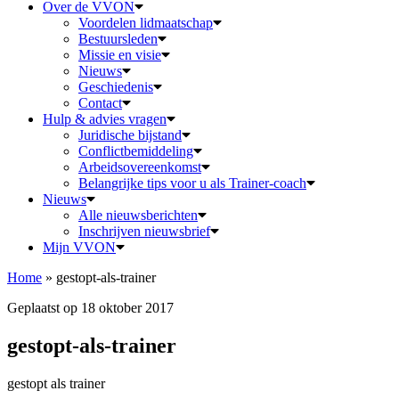
Over de VVON
Voordelen lidmaatschap
Bestuursleden
Missie en visie
Nieuws
Geschiedenis
Contact
Hulp & advies vragen
Juridische bijstand
Conflictbemiddeling
Arbeidsovereenkomst
Belangrijke tips voor u als Trainer-coach
Nieuws
Alle nieuwsberichten
Inschrijven nieuwsbrief
Mijn VVON
Home
»
gestopt-als-trainer
Geplaatst op 18 oktober 2017
gestopt-als-trainer
gestopt als trainer