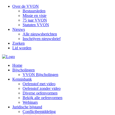
Over de VVON
Bestuursleden
Missie en visie
75 jaar VVON
Statuten VVON
Nieuws
Alle nieuwsberichten
Inschrijven nieuwsbrief
Zoeken
Lid worden
Home
Bijscholingen
VVON Bijscholingen
Kennisbank
Oefenstof met video
Oefenstof zonder video
Diverse oefenvormen
Bekijk alle oefenvormen
Webinars
Juridische bijstand
Conflictbemiddeling