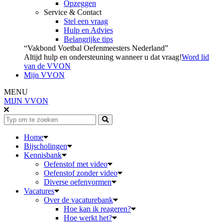
Opzeggen
Service & Contact
Stel een vraag
Hulp en Advies
Belangrijke tips
“Vakbond Voetbal Oefenmeesters Nederland”
Altijd hulp en ondersteuning wanneer u dat vraag!
Word lid
van de VVON
Mijn VVON
MENU
MIJN VVON
Home
Bijscholingen
Kennisbank
Oefenstof met video
Oefenstof zonder video
Diverse oefenvormen
Vacatures
Over de vacaturebank
Hoe kan ik reageren?
Hoe werkt het?