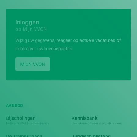
Inloggen
op Mijn VVON
Wijzig uw gegevens, reageer op actuele vacatures of
controleer uw licentiepunten.
MIJN VVON
AANBOD
Bijscholingen
Kennisbank
Behaal KNVB licentiepunten
De oefenstof voor voetbaltrainers
De TrainerCoach
Juridisch bijstand