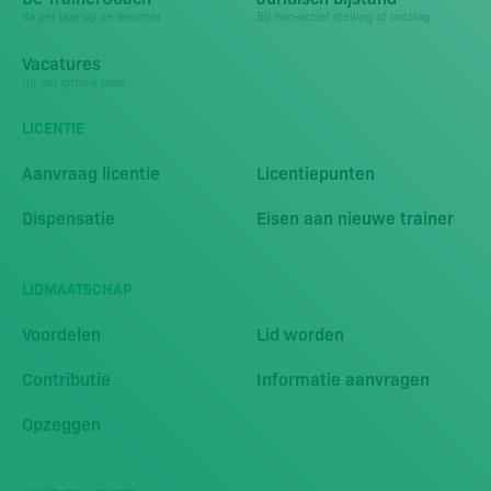
4x per jaar op de deurmat
Bij non-actief stelling of ontslag
Vacatures
Uit het gehele land
LICENTIE
Aanvraag licentie
Licentiepunten
Dispensatie
Eisen aan nieuwe trainer
LIDMAATSCHAP
Voordelen
Lid worden
Contributie
Informatie aanvragen
Opzeggen