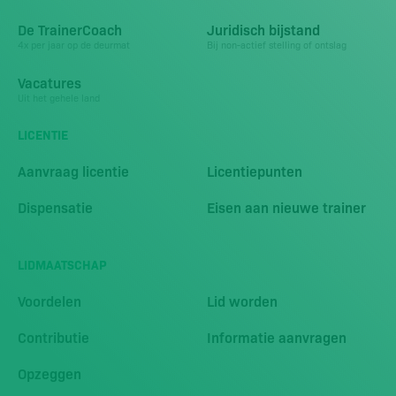
De TrainerCoach
Juridisch bijstand
4x per jaar op de deurmat
Bij non-actief stelling of ontslag
Vacatures
Uit het gehele land
LICENTIE
Aanvraag licentie
Licentiepunten
Dispensatie
Eisen aan nieuwe trainer
LIDMAATSCHAP
Voordelen
Lid worden
Contributie
Informatie aanvragen
Opzeggen