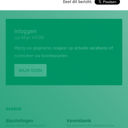
Deel dit bericht:
Inloggen
op Mijn VVON
Wijzig uw gegevens, reageer op actuele vacatures of
controleer uw licentiepunten.
MIJN VVON
AANBOD
Bijscholingen
Kennisbank
Behaal KNVB licentiepunten
De oefenstof voor voetbaltrainers