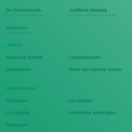
De TrainerCoach
Juridisch bijstand
4x per jaar op de deurmat
Bij non-actief stelling of ontslag
Vacatures
Uit het gehele land
LICENTIE
Aanvraag licentie
Licentiepunten
Dispensatie
Eisen aan nieuwe trainer
LIDMAATSCHAP
Voordelen
Lid worden
Contributie
Informatie aanvragen
Opzeggen