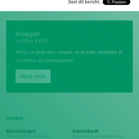
Deel dit bericht:
Inloggen
op Mijn VVON
Wijzig uw gegevens, reageer op actuele vacatures of
controleer uw licentiepunten.
MIJN VVON
AANBOD
Bijscholingen
Kennisbank
Behaal KNVB licentiepunten
De oefenstof voor voetbaltrainers