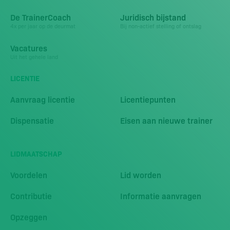
De TrainerCoach
Juridisch bijstand
4x per jaar op de deurmat
Bij non-actief stelling of ontslag
Vacatures
Uit het gehele land
LICENTIE
Aanvraag licentie
Licentiepunten
Dispensatie
Eisen aan nieuwe trainer
LIDMAATSCHAP
Voordelen
Lid worden
Contributie
Informatie aanvragen
Opzeggen