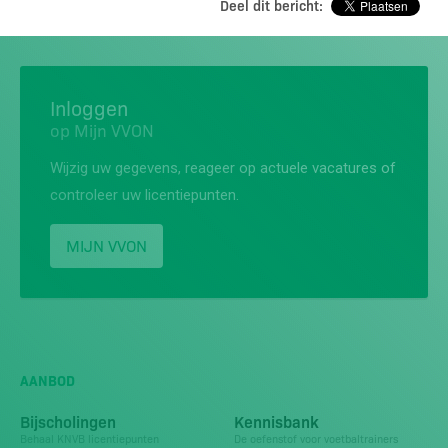
Deel dit bericht:
Inloggen
op Mijn VVON
Wijzig uw gegevens, reageer op actuele vacatures of
controleer uw licentiepunten.
MIJN VVON
AANBOD
Bijscholingen
Kennisbank
Behaal KNVB licentiepunten
De oefenstof voor voetbaltrainers