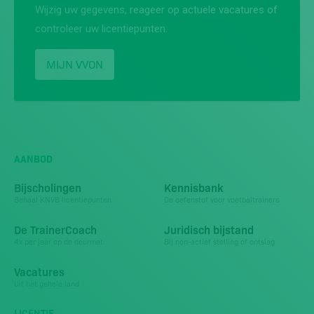
Wijzig uw gegevens, reageer op actuele vacatures of
controleer uw licentiepunten.
MIJN VVON
AANBOD
Bijscholingen
Kennisbank
Behaal KNVB licentiepunten
De oefenstof voor voetbaltrainers
De TrainerCoach
Juridisch bijstand
4x per jaar op de deurmat
Bij non-actief stelling of ontslag
Vacatures
Uit het gehele land
LICENTIE