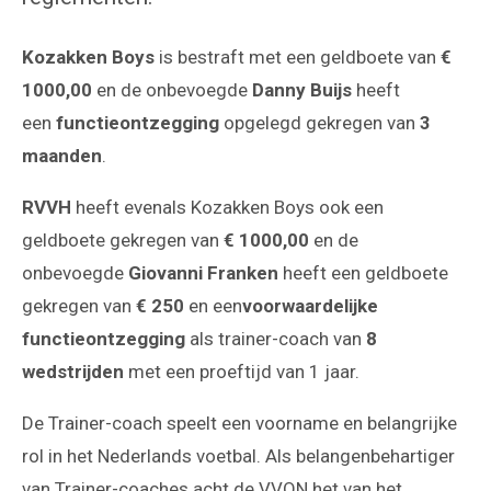
Kozakken Boys
is bestraft met een geldboete van
€
1000,00
en de onbevoegde
Danny Buijs
heeft
een
functieontzegging
opgelegd gekregen van
3
maanden
.
RVVH
heeft evenals Kozakken Boys ook een
geldboete gekregen van
€ 1000,00
en de
onbevoegde
Giovanni Franken
heeft een geldboete
gekregen van
€ 250
en een
voorwaardelijke
functieontzegging
als trainer-coach van
8
wedstrijden
met een proeftijd van 1 jaar.
De Trainer-coach speelt een voorname en belangrijke
rol in het Nederlands voetbal. Als belangenbehartiger
van Trainer-coaches acht de VVON het van het