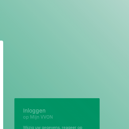
Inloggen
op Mijn VVON
Wijzig uw gegevens, reageer op