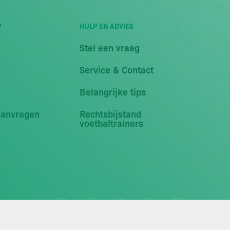
P
HULP EN ADVIES
Stel een vraag
Service & Contact
Belangrijke tips
aanvragen
Rechtsbijstand
voetbaltrainers