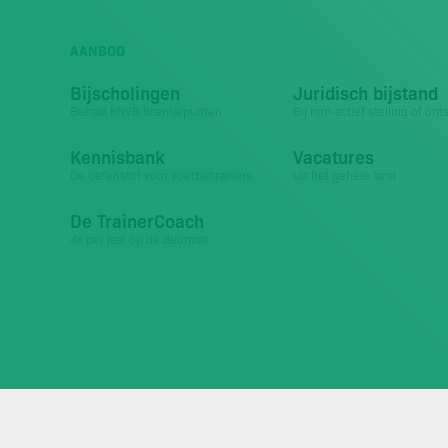
AANBOD
Bijscholingen
Juridisch bijstand
Behaal KNVB licentiepunten
Bij non-actief stelling of ont
Kennisbank
Vacatures
De oefenstof voor voetbaltrainers
Uit het gehele land
De TrainerCoach
4x per jaar op de deurmat
Ontwerp & realisatie door
De Indruk