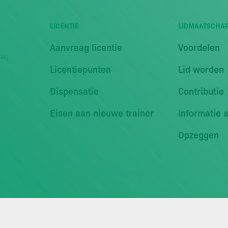
LICENTIE
LIDMAATSCHA
Aanvraag licentie
Voordelen
slag
Licentiepunten
Lid worden
Dispensatie
Contributie
Eisen aan nieuwe trainer
Informatie 
Opzeggen
© 2026 VVON
Disclaimer
Cookiebeleid