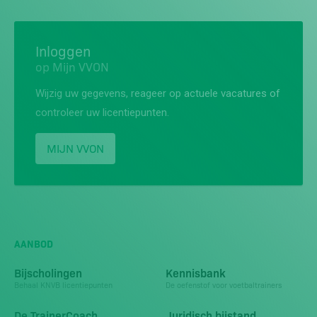
Inloggen
op Mijn VVON
Wijzig uw gegevens, reageer op actuele vacatures of
controleer uw licentiepunten.
MIJN VVON
AANBOD
Bijscholingen
Kennisbank
Behaal KNVB licentiepunten
De oefenstof voor voetbaltrainers
De TrainerCoach
Juridisch bijstand