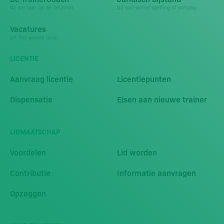
4x per jaar op de deurmat
Bij non-actief stelling of ontslag
Vacatures
Uit het gehele land
LICENTIE
Aanvraag licentie
Licentiepunten
Dispensatie
Eisen aan nieuwe trainer
LIDMAATSCHAP
Voordelen
Lid worden
Contributie
Informatie aanvragen
Opzeggen