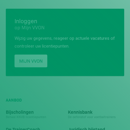
Inloggen
op Mijn VVON
Wijzig uw gegevens, reageer op actuele vacatures of
controleer uw licentiepunten.
MIJN VVON
AANBOD
Bijscholingen
Kennisbank
Behaal KNVB licentiepunten
De oefenstof voor voetbaltrainers
De TrainerCoach
Juridisch bijstand