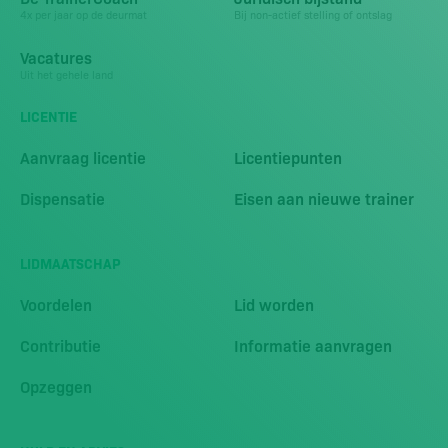
4x per jaar op de deurmat
Bij non-actief stelling of ontslag
Vacatures
Uit het gehele land
LICENTIE
Aanvraag licentie
Licentiepunten
Dispensatie
Eisen aan nieuwe trainer
LIDMAATSCHAP
Voordelen
Lid worden
Contributie
Informatie aanvragen
Opzeggen