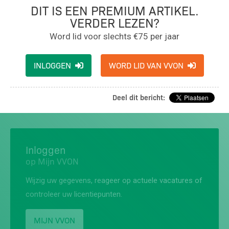
DIT IS EEN PREMIUM ARTIKEL.
VERDER LEZEN?
Word lid voor slechts €75 per jaar
INLOGGEN
WORD LID VAN VVON
Deel dit bericht:
Inloggen
op Mijn VVON
Wijzig uw gegevens, reageer op actuele vacatures of
controleer uw licentiepunten.
MIJN VVON