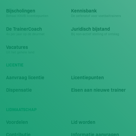
Bijscholingen
Kennisbank
Behaal KNVB licentiepunten
De oefenstof voor voetbaltrainers
De TrainerCoach
Juridisch bijstand
4x per jaar op de deurmat
Bij non-actief stelling of ontslag
Vacatures
Uit het gehele land
LICENTIE
Aanvraag licentie
Licentiepunten
Dispensatie
Eisen aan nieuwe trainer
LIDMAATSCHAP
Voordelen
Lid worden
Contributie
Informatie aanvragen