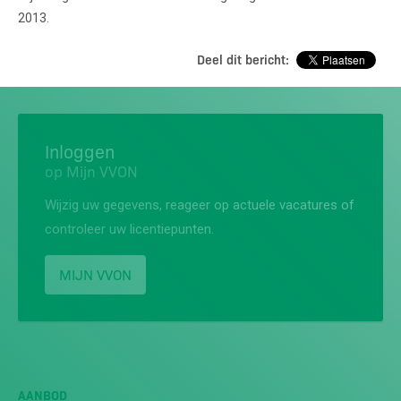
2013.
Deel dit bericht:
Inloggen
op Mijn VVON
Wijzig uw gegevens, reageer op actuele vacatures of
controleer uw licentiepunten.
MIJN VVON
AANBOD