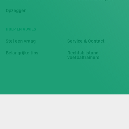
Opzeggen
HULP EN ADVIES
Stel een vraag
Service & Contact
Belangrijke tips
Rechtsbijstand
voetbaltrainers
© 2026 VVON
Disclaimer
Cookiebeleid