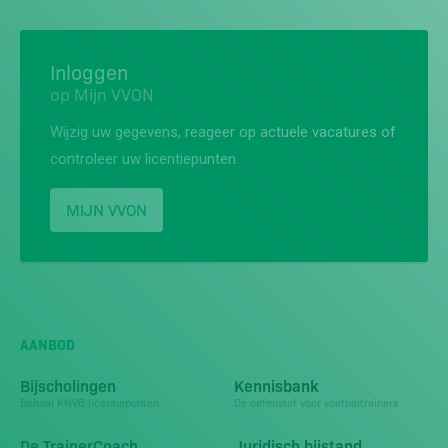
Inloggen
op Mijn VVON
Wijzig uw gegevens, reageer op actuele vacatures of
controleer uw licentiepunten.
MIJN VVON
AANBOD
Bijscholingen
Kennisbank
Behaal KNVB licentiepunten
De oefenstof voor voetbaltrainers
De TrainerCoach
Juridisch bijstand