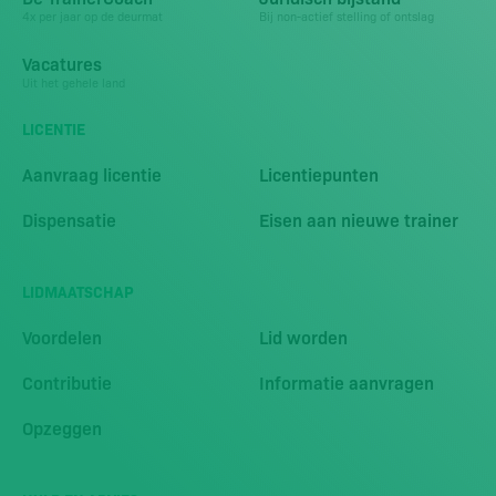
4x per jaar op de deurmat
Bij non-actief stelling of ontslag
Vacatures
Uit het gehele land
LICENTIE
Aanvraag licentie
Licentiepunten
Dispensatie
Eisen aan nieuwe trainer
LIDMAATSCHAP
Voordelen
Lid worden
Contributie
Informatie aanvragen
Opzeggen