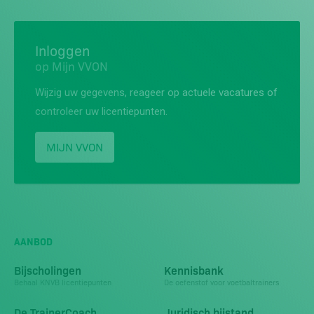
Inloggen
op Mijn VVON
Wijzig uw gegevens, reageer op actuele vacatures of
controleer uw licentiepunten.
MIJN VVON
AANBOD
Bijscholingen
Kennisbank
Behaal KNVB licentiepunten
De oefenstof voor voetbaltrainers
De TrainerCoach
Juridisch bijstand