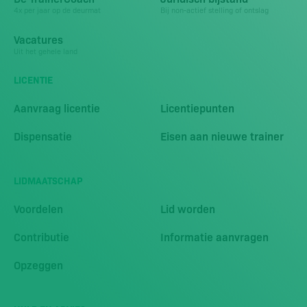
4x per jaar op de deurmat
Bij non-actief stelling of ontslag
Vacatures
Uit het gehele land
LICENTIE
Aanvraag licentie
Licentiepunten
Dispensatie
Eisen aan nieuwe trainer
LIDMAATSCHAP
Voordelen
Lid worden
Contributie
Informatie aanvragen
Opzeggen