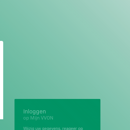
Inloggen
op Mijn VVON
Wijzig uw gegevens, reageer op